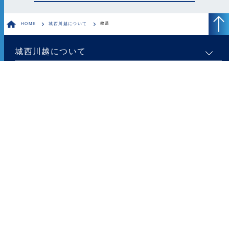
校是
HOME
城西川越について
城西川越について
城西川越の教育
学校生活
進路・進学
入試について
対象者別ご案内
ご寄付