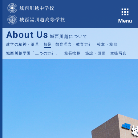
About Us
城西川越について
建学の精神・沿革
校是
教育理念・教育方針
校章・校歌
城西川越学園「三つの方針」
校長挨拶
施設・設備
空撮写真