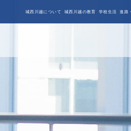
城西川越について
城西川越の教育
学校生活
進路